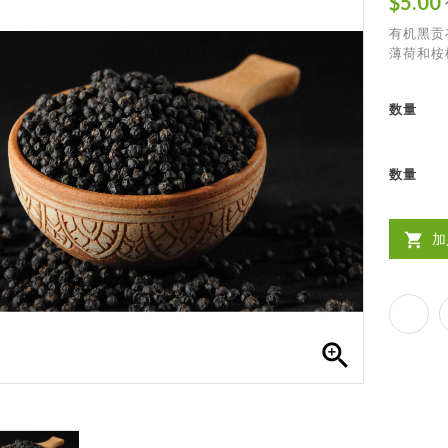
$5.00
有机黑贡
薄荷和桉
数量
数量
加

