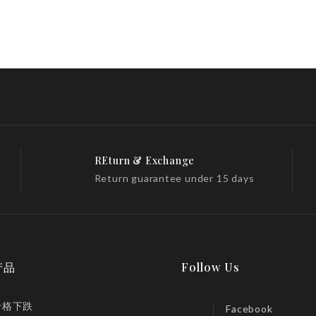
REturn & Exchange
Return guarantee under 15 days
产品
Follow Us
价格下跌
Facebook