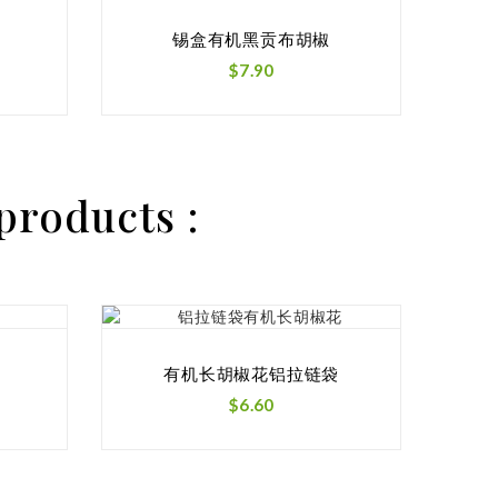
大研
锡盒有机黑贡布胡椒
价
$7.90
格
products :
有机长胡椒花铝拉链袋
价
$6.60
格