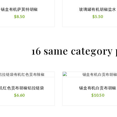
锡盒有机萨莫特胡椒
玻璃罐有机胡椒盐水
价
价
$8.50
$5.50
格
格
16 same category 
机红色贡布胡椒铝拉链袋
锡盒有机白贡布胡椒
价
价
$6.60
$10.50
格
格