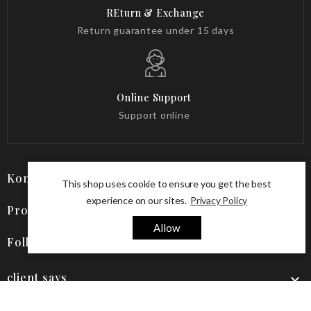
REturn & Exchange
Return guarantee under 15 days
Online Support
Support online
Kontakt

This shop uses cookie to ensure you get the best
experience on our sites.
Privacy Policy
Produkte

Allow
Follow Us

client says
