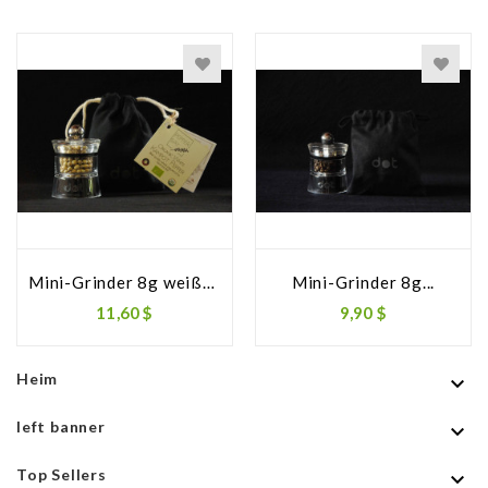
Mini-Grinder 8g weißer...
Mini-Grinder 8g...
Preis
Preis
11,60 $
9,90 $
Heim

left banner

Top Sellers
