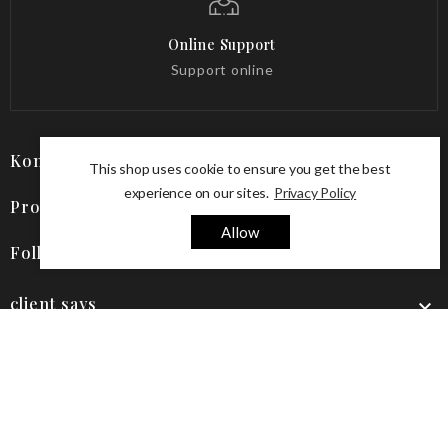
Online Support
Support online
Kontakt

This shop uses cookie to ensure you get the best
experience on our sites.
Privacy Policy
Produkte

Allow
Follow Us

client says

© 2026 - online-shop von PrestaShop™