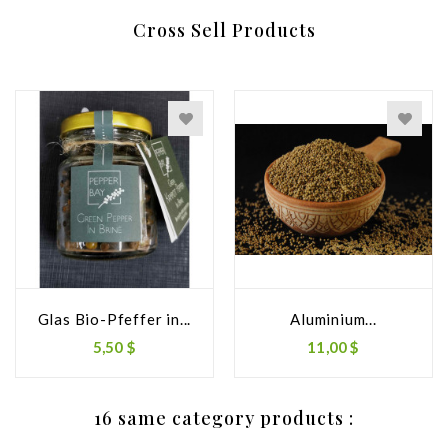
Cross Sell Products
Glas Bio-Pfeffer in...
Aluminium...
Preis
Preis
5,50 $
11,00 $
16 same category products :